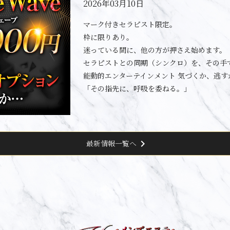
2026年03月10日
マーク付きセラピスト限定。
枠に限りあり。
迷っている間に、他の方が押さえ始めます。
セラピストとの同期（シンクロ）を、その手
能動的エンターテインメント 気づくか、逃す
「その指先に、呼吸を委ねる。」
chevron_right
最新情報一覧へ