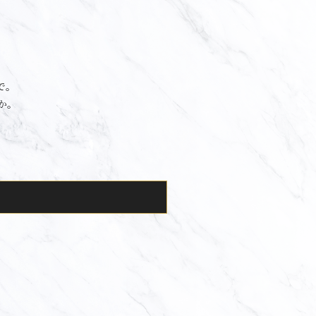
で。
か。