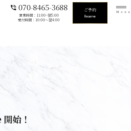
070-8465-3688
phone_in_talk
ご予約
Men
営業時間：11:00~翌5:00
Reserve
受付時間：10:00〜翌4:00
ve 開始！