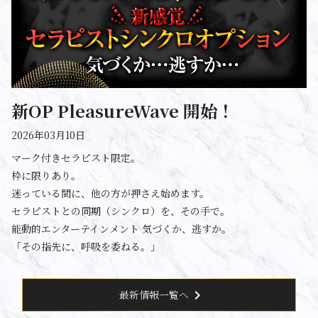
新OP PleasureWave 開始！
2026年03月10日
マーク付きセラピスト限定。
枠に限りあり。
迷っている間に、他の方が押さえ始めます。
セラピストとの同期（シンクロ）を、その手で。
能動的エンターテインメント 気づくか、逃すか。
「その指先に、呼吸を委ねる。」
chevron_right
最新情報一覧へ