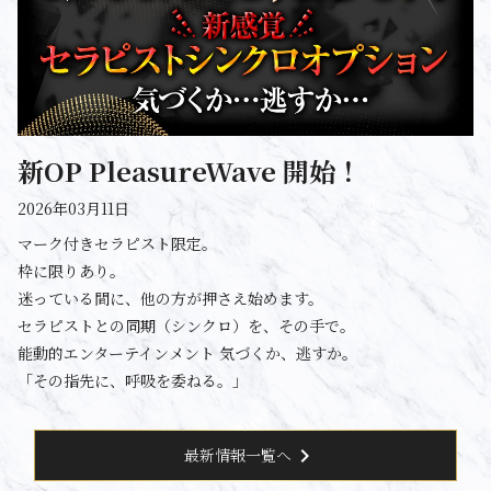
新OP PleasureWave 開始！
2026年03月11日
マーク付きセラピスト限定。
枠に限りあり。
迷っている間に、他の方が押さえ始めます。
セラピストとの同期（シンクロ）を、その手で。
能動的エンターテインメント 気づくか、逃すか。
「その指先に、呼吸を委ねる。」
chevron_right
最新情報一覧へ