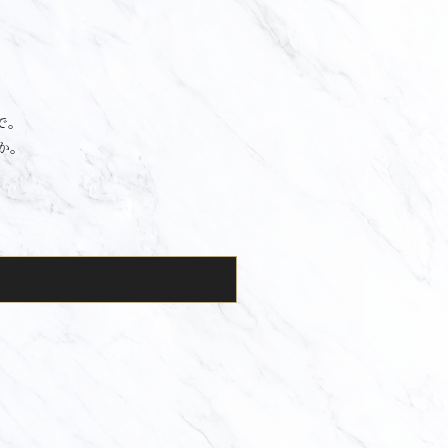
で。
か。