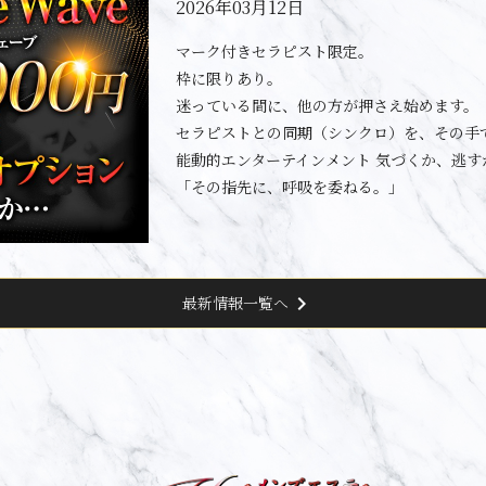
2026年03月12日
マーク付きセラピスト限定。
枠に限りあり。
迷っている間に、他の方が押さえ始めます。
セラピストとの同期（シンクロ）を、その手
能動的エンターテインメント 気づくか、逃す
「その指先に、呼吸を委ねる。」
chevron_right
最新情報一覧へ