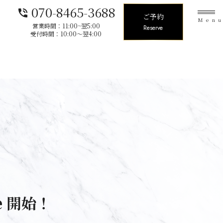
070-8465-3688
phone_in_talk
ご予約
Men
営業時間：11:00~翌5:00
Reserve
受付時間：10:00〜翌4:00
ve 開始！