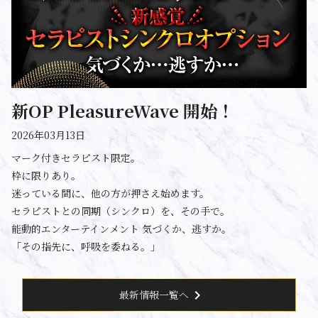
新OP PleasureWave 開始！
2026年03月13日
マーク付きセラピスト限定。
枠に限りあり。
迷っている間に、他の方が押さえ始めます。
セラピストとの同期（シンクロ）を、その手で。
能動的エンターテインメント 気づくか、逃すか。
「その指先に、呼吸を委ねる。」
chevron_right
最新情報一覧へ