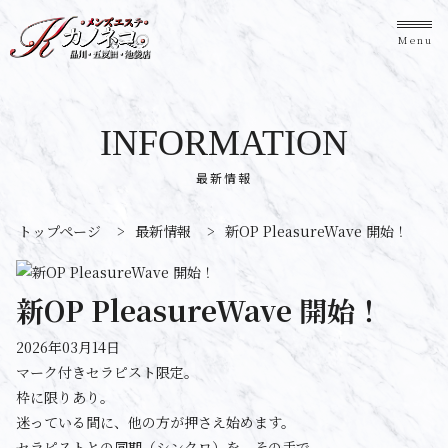
Menu
INFORMATION
最新情報
トップページ
>
最新情報
>
新OP PleasureWave 開始！
新OP PleasureWave 開始！
2026年03月14日
マーク付きセラピスト限定。
枠に限りあり。
迷っている間に、他の方が押さえ始めます。
セラピストとの同期（シンクロ）を、その手で。