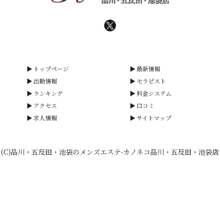
トップページ
最新情報
出勤情報
セラピスト
ランキング
料金システム
アクセス
口コミ
求人情報
サイトマップ
(C)品川・五反田・池袋のメンズエステ-カノネコ品川・五反田・池袋店
smartphone
schedule
calendar_month
heart_plus
電話予約
出勤情報
WEB予約
口コミ