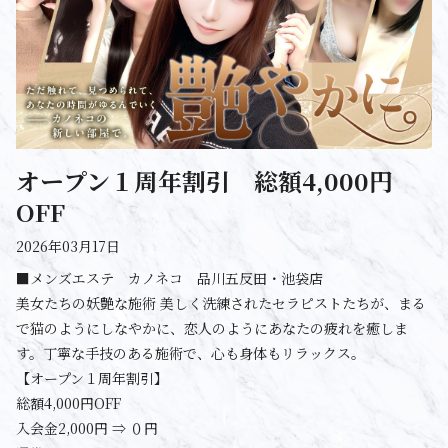
オープン１周年割引 総額4,000円
OFF
2026年03月17日
■メンズエステ カノネコ 品川五反田・池袋店
美女たちの妖艶な施術 美しく洗練されたセラピストたちが、まる
で猫のようにしなやかに、恋人のようにあなたの疲れを癒しま
す。丁寧な手技のある施術で、心も身体もリラックス。
【オープン１周年割引】
総額4,000円OFF
入会金2,000円 ⇒ ０円