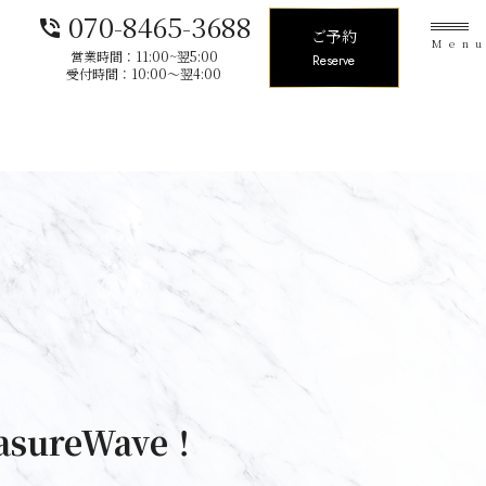
070-8465-3688
phone_in_talk
ご予約
Men
営業時間：11:00~翌5:00
Reserve
受付時間：10:00〜翌4:00
sureWave！