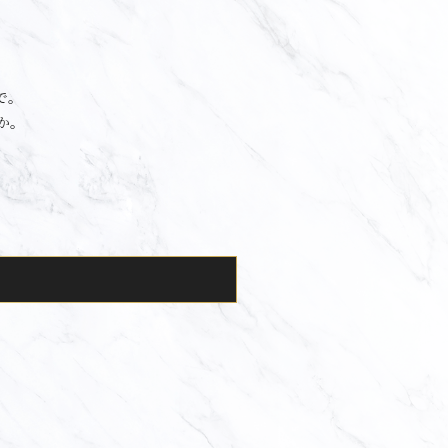
で。
か。