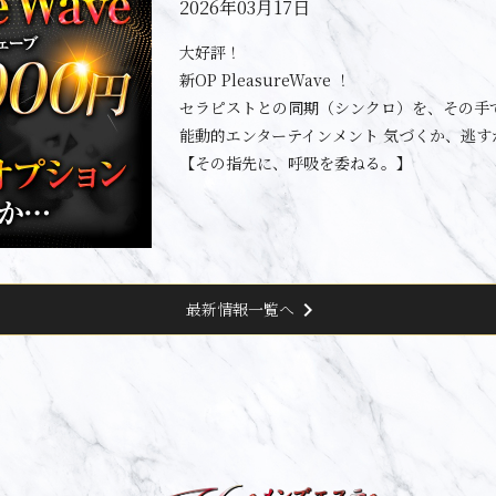
2026年03月17日
大好評！
新OP PleasureWave ！
セラピストとの同期（シンクロ）を、その手
能動的エンターテインメント 気づくか、逃す
【その指先に、呼吸を委ねる。】
chevron_right
最新情報一覧へ