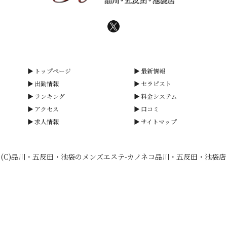
トップページ
最新情報
出勤情報
セラピスト
ランキング
料金システム
アクセス
口コミ
求人情報
サイトマップ
(C)品川・五反田・池袋のメンズエステ-カノネコ品川・五反田・池袋店
smartphone
schedule
calendar_month
heart_plus
電話予約
出勤情報
WEB予約
口コミ