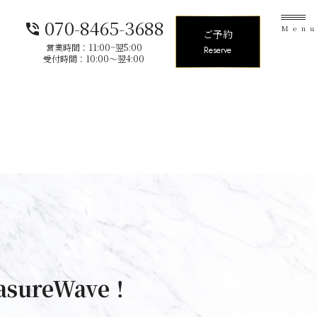
070-8465-3688
phone_in_talk
Men
ご予約
営業時間：11:00~翌5:00
Reserve
受付時間：10:00〜翌4:00
sureWave！