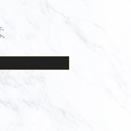
で。
か。