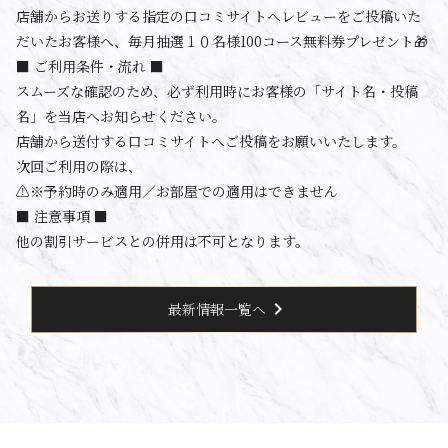
店舗からお送りする指定の口コミサイトへレビューをご投稿いた
だいたお客様へ、毎月抽選１０名様100コース無料券プレゼント🎁
■ ご利用条件・流れ ■
スムーズな確認のため、必ず利用時にお客様の「サイト名・投稿
名」を当店へお知らせください。
店舗から送付する口コミサイトへご投稿をお願いいたします。
次回ご利用の際は、
⚠️※予約時のみ適用／お部屋での適用はできません
■ 注意事項 ■
他の割引サービスとの併用は不可となります。
chevron_right
最新情報一覧へ