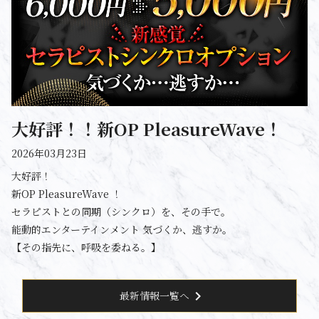
大好評！！新OP PleasureWave！
2026年03月23日
大好評！
新OP PleasureWave ！
セラピストとの同期（シンクロ）を、その手で。
能動的エンターテインメント 気づくか、逃すか。
【その指先に、呼吸を委ねる。】
chevron_right
最新情報一覧へ