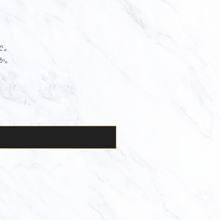
で。
か。