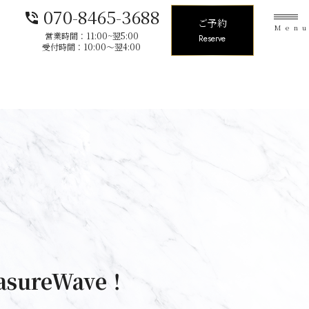
070-8465-3688
phone_in_talk
ご予約
Men
営業時間：11:00~翌5:00
Reserve
受付時間：10:00〜翌4:00
sureWave！