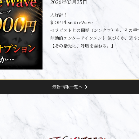
2026年03月25日
大好評！
新OP PleasureWave ！
セラピストとの同期（シンクロ）を、その手
能動的エンターテインメント 気づくか、逃す
【その指先に、呼吸を委ねる。】
chevron_right
最新情報一覧へ