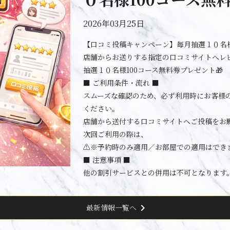
2026年03月25日
【口コミ投稿キャンペーン】毎月抽選１０名様
店舗からお送りする指定の口コミサイトへレ
抽選１０名様100コース無料券プレゼント🎁
■ ご利用条件・流れ ■
スムーズな確認のため、必ず利用時にお客様
ください。
店舗から送付する口コミサイトへご投稿をお
次回ご利用の際は、
⚠️※予約時のみ適用／お部屋での適用はでき
■ 注意事項 ■
他の割引サービスとの併用は不可となります
chevron_right
最新情報一覧へ