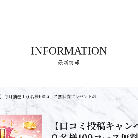
INFORMATION
最新情報
】毎月抽選１０名様100コース無料券プレゼント🎁
【口コミ投稿キャン
０名様100コース無