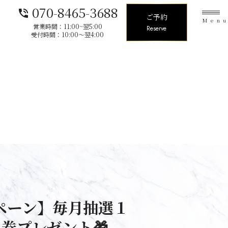
070-8465-3688
phone_in_talk
ご予約
Men
営業時間：11:00~翌5:00
Reserve
受付時間：10:00〜翌4:00
ペーン】毎月抽選１
料券プレゼント🎁