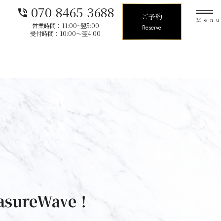
070-8465-3688
phone_in_talk
ご予約
Men
営業時間：11:00~翌5:00
Reserve
受付時間：10:00〜翌4:00
sureWave！