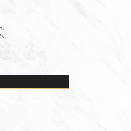
で。
か。