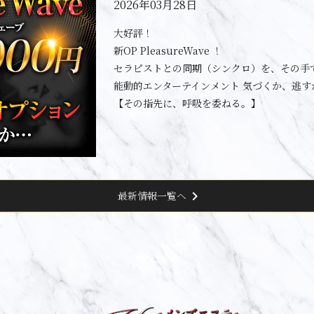
2026年03月28日
大好評！
新OP PleasureWave ！
セラピストとの同期（シンクロ）を、その手
能動的エンターテインメント 気づくか、逃す
【その指先に、呼吸を委ねる。】
chevron_right
最新情報一覧へ