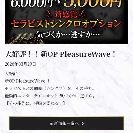
大好評！！新OP PleasureWave！
2026年03月29日
大好評！
新OP PleasureWave ！
セラピストとの同期（シンクロ）を、その手で。
能動的エンターテインメント 気づくか、逃すか。
【その指先に、呼吸を委ねる。】
chevron_right
最新情報一覧へ