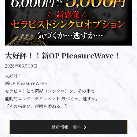
大好評！！新OP PleasureWave！
2026年03月30日
大好評！
新OP PleasureWave ！
セラピストとの同期（シンクロ）を、その手で。
能動的エンターテインメント 気づくか、逃すか。
【その指先に、呼吸を委ねる。】
chevron_right
最新情報一覧へ