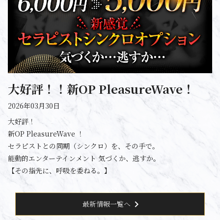
大好評！！新OP PleasureWave！
2026年03月30日
大好評！
新OP PleasureWave ！
セラピストとの同期（シンクロ）を、その手で。
能動的エンターテインメント 気づくか、逃すか。
【その指先に、呼吸を委ねる。】
chevron_right
最新情報一覧へ