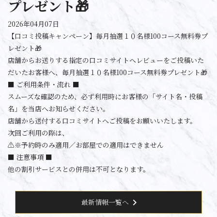
プレゼント🎁
2026年04月07日
【口コミ投稿キャンペーン】毎月抽選１０名様100コース無料券プ
レゼント🎁
店舗からお送りする指定の口コミサイトへレビューをご投稿いた
だいたお客様へ、毎月抽選１０名様100コース無料券プレゼント🎁
■ ご利用条件・流れ ■
スムーズな確認のため、必ず利用時にお客様の「サイト名・投稿
名」を当店へお知らせください。
店舗から送付する口コミサイトへご投稿をお願いいたします。
次回ご利用の際は、
⚠️※予約時のみ適用／お部屋での適用はできません
■ 注意事項 ■
他の割引サービスとの併用は不可となります。
chevron_right
最新情報一覧へ