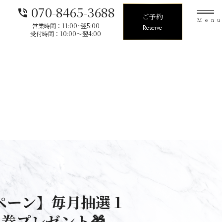
070-8465-3688
phone_in_talk
ご予約
Men
営業時間：11:00~翌5:00
Reserve
受付時間：10:00〜翌4:00
ペーン】毎月抽選１
料券プレゼント🎁