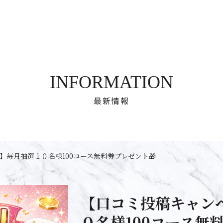
INFORMATION
最新情報
】毎月抽選１０名様100コース無料券プレゼント🎁
【口コミ投稿キャン
０名様100コース無