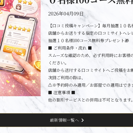
2026年04月09日
【口コミ投稿キャンペーン】毎月抽選１０名様
店舗からお送りする指定の口コミサイトへレ
抽選１０名様100コース無料券プレゼント🎁
■ ご利用条件・流れ ■
スムーズな確認のため、必ず利用時にお客様
ください。
店舗から送付する口コミサイトへご投稿をお
次回ご利用の際は、
⚠️※予約時のみ適用／お部屋での適用はでき
■ 注意事項 ■
他の割引サービスとの併用は不可となります
chevron_right
最新情報一覧へ