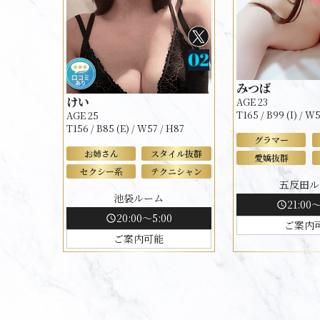
みつば
けい
AGE 23
T165 / B99 (I) / W
AGE 25
T156 / B85 (E) / W57 / H87
グラマー
お姉さん
スタイル抜群
愛嬌抜群
セクシー系
テクニシャン
五反田ル
池袋ルーム
21:00～
schedule
20:00～5:00
schedule
ご案内
ご案内可能