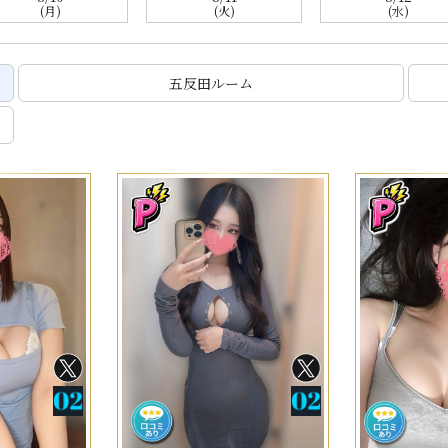
(月)
(火)
(水)
五反田ルーム