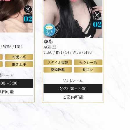
ゆあ
) / W56 / H84
AGE 22
T160 / B91 (G) / W58 / H83
可愛い系
スタイル抜群
セクシー系
聞き上手
愛嬌抜群
明るい
袋ルーム
品川ルーム
:00～5:00
23:30～5:00
schedule
案内可能
ご案内可能