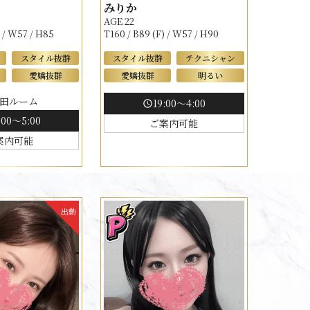
みりか
AGE 22
) / W57 / H85
T160 / B89 (F) / W57 / H90
スタイル抜群
スタイル抜群
テクニシャン
愛嬌抜群
愛嬌抜群
明るい
田ルーム
19:00～4:00
schedule
:00～5:00
ご案内可能
案内可能
出勤