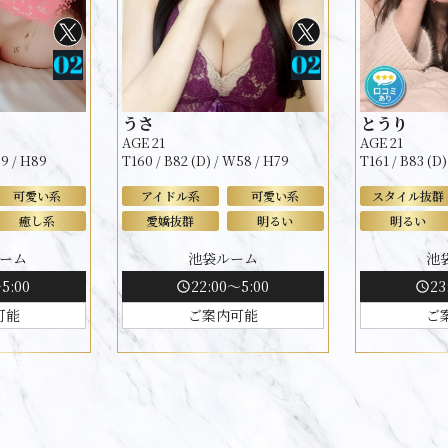
うさ
とうり
AGE 21
AGE 21
59 / H89
T160 / B82 (D) / W58 / H79
T161 / B83 (D
可愛い系
アイドル系
可愛い系
スタイル抜群
癒し系
愛嬌抜群
明るい
明るい
ーム
池袋ルーム
池
5:00
22:00～5:00
23
schedule
schedule
可能
ご案内可能
ご