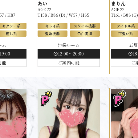
あい
まりん
AGE 22
AGE 22
57 / H87
T158 / B86 (D) / W57 / H85
T161 / B88 (G
セクシー系
キレイ系
スタイル抜群
アイドル系
癒し系
愛嬌抜群
色白美肌
可愛い系
ーム
池袋ルーム
五反
19:00
12:00～20:00
18
schedule
schedule
可能
ご案内可能
ご