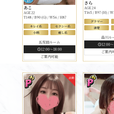
さら
あこ
AGE 24
T165 / B97 (H) / W
AGE 22
T148 / B90 (G) / W56 / H87
グラマー
キレイ系
セクシー系
清楚
小柄
癒し系
品川ル
五反田ルーム
12:00～
schedule
12:00～18:00
schedule
ご案内
ご案内可能
出勤