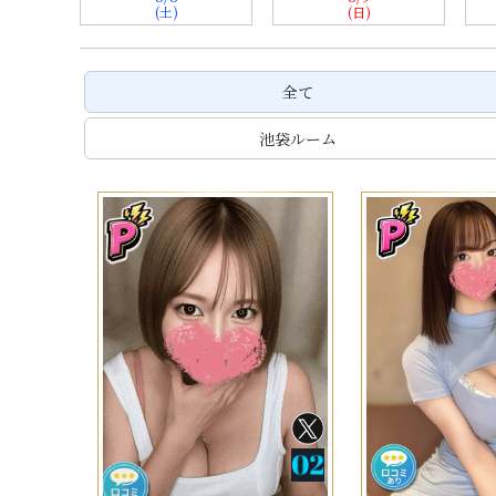
(土)
(日)
全て
池袋ルーム